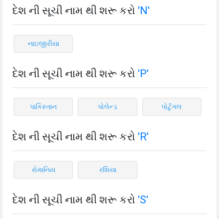
દેશ ની સૂચી નામ થી શરૂ કરો
'N'
નાઇજીરીયા
દેશ ની સૂચી નામ થી શરૂ કરો
'P'
પાકિસ્તાન
પોલેન્ડ
પોર્ટુગલ
દેશ ની સૂચી નામ થી શરૂ કરો
'R'
રોમાનિય
રશિયા
દેશ ની સૂચી નામ થી શરૂ કરો
'S'