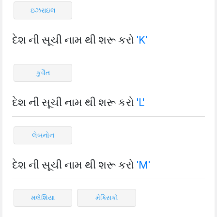
ઇઝરાઇલ
દેશ ની સૂચી નામ થી શરૂ કરો
'K'
કુવૈત
દેશ ની સૂચી નામ થી શરૂ કરો
'L'
લેબનોન
દેશ ની સૂચી નામ થી શરૂ કરો
'M'
મલેશિયા
મેક્સિકો