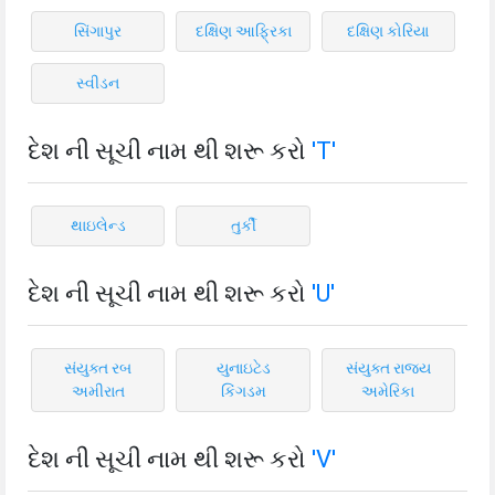
સિંગાપુર
દક્ષિણ આફ્રિકા
દક્ષિણ કોરિયા
સ્વીડન
દેશ ની સૂચી નામ થી શરૂ કરો
'T'
થાઇલેન્ડ
તુર્કી
દેશ ની સૂચી નામ થી શરૂ કરો
'U'
સંયુક્ત રબ
યુનાઇટેડ
સંયુક્ત રાજ્ય
અમીરાત
કિંગડમ
અમેરિકા
દેશ ની સૂચી નામ થી શરૂ કરો
'V'