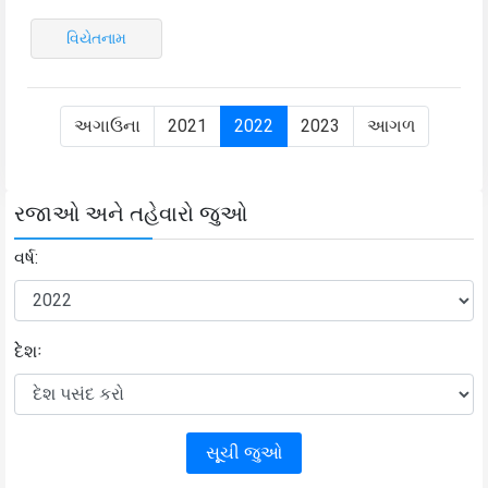
વિયેતનામ
અગાઉના
2021
2022
2023
આગળ
રજાઓ અને તહેવારો જુઓ
વર્ષ:
દેેશઃ
સૂૂચી જુઓ