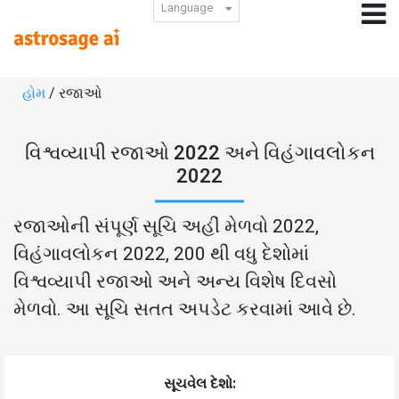
Language
હોમ
/ રજાઓ
વિશ્વવ્યાપી રજાઓ 2022 અને વિહંગાવલોકન
2022
રજાઓની સંપૂર્ણ સૂચિ અહીં મેળવો 2022,
વિહંગાવલોકન 2022, 200 થી વધુ દેશોમાં
વિશ્વવ્યાપી રજાઓ અને અન્ય વિશેષ દિવસો
મેળવો. આ સૂચિ સતત અપડેટ કરવામાં આવે છે.
સૂચવેલ દેશો: