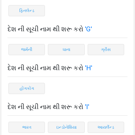
ફિનલેન્ડ
દેશ ની સૂચી નામ થી શરૂ કરો
'G'
જર્મની
ઘાના
ગ્રીસ
દેશ ની સૂચી નામ થી શરૂ કરો
'H'
હોંગકોંગ
દેશ ની સૂચી નામ થી શરૂ કરો
'I'
ભારત
ઇન્ડોનેશિયા
આયર્લેન્ડ