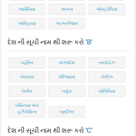
આર્મેનિયા
અરુબા
ઓસ્ટ્રેલિયા
ઓસ્ટ્રિયા
અઝરબૈજાન
દેશ ની સૂચી નામ થી શરૂ કરો
'B'
બહેરિન
બાંગ્લાદેશ
બાર્બાડોઝ
બેલારુસ
બેલ્જિયમ
બેલીઝ
બેનીન
બર્મુડા
બોલિવિયા
બોસ્નિયા અને
હર્ઝેગોવિના
બ્રાઝિલ
દેશ ની સૂચી નામ થી શરૂ કરો
'C'