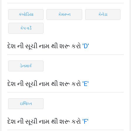
કંબોડિયા
કેમરૂન
કેનેડા
કેપ વર્ડે
દેશ ની સૂચી નામ થી શરૂ કરો
'D'
ડેનમાર્ક
દેશ ની સૂચી નામ થી શરૂ કરો
'E'
ઇજિપ્ત
દેશ ની સૂચી નામ થી શરૂ કરો
'F'