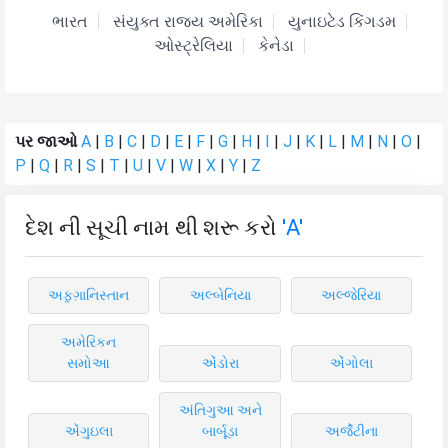
ભારત
સંયુક્ત રાજ્ય અમેરિકા
યુનાઇટેડ કિંગડમ
ઓસ્ટ્રેલિયા
કેનેડા
પર જાઓ
A
|
B
|
C
|
D
|
E
|
F
|
G
|
H
|
I
|
J
|
K
|
L
|
M
|
N
|
O
|
P
|
Q
|
R
|
S
|
T
|
U
|
V
|
W
|
X
|
Y
|
Z
દેશ ની સૂચી નામ થી શરૂ કરો
'A'
અફ઼ગ઼ાનિસ્તાન
અલ્બેનિયા
અલ્જેરિયા
અમેરિકન
સમોઆ
એંડોરા
એંગોલા
અંતિગુઆ અને
એંગુઇલા
બાર્બૂડા
અર્જેંટીના