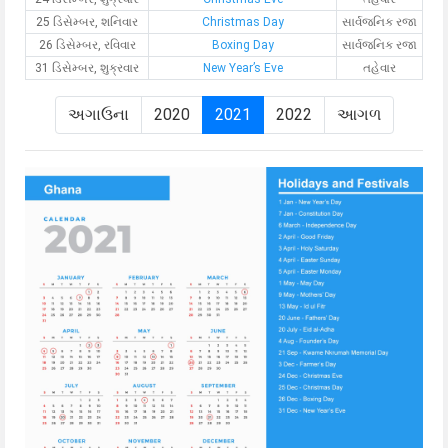
25 ડિસેમ્બર, શનિવાર
Christmas Day
સાર્વજનિક રજા
26 ડિસેમ્બર, રવિવાર
Boxing Day
સાર્વજનિક રજા
31 ડિસેમ્બર, શુક્રવાર
New Year’s Eve
તહેવાર
અગાઉના
2020
2021
2022
આગળ