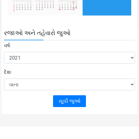
રજાઓ અને તહેવારો જુઓ
વર્ષ:
દેેશઃ
સૂૂચી જુઓ