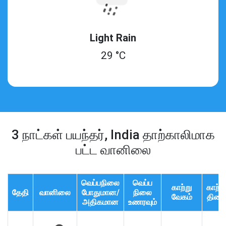
Light Rain
29 °C
3 நாட்கள் பயந்தர், India தாற்காலிமாக
பட்ட வானிலை
வெப்பநிலை
வெப்ப
காற்று
காற்ற
தேதி
வானிலை
போதுமான/
நிலை
வேகம்
திசை
அதிகமான
உணரவும்