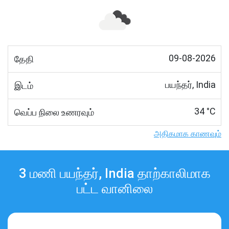
09-08-2026
தேதி
பயந்தர், India
இடம்
34 °C
வெப்ப நிலை உணரவும்
அதிகமாக காணவும்
3 மணி பயந்தர், India தாற்காலிமாக
பட்ட வானிலை