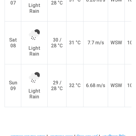
07
28 °C
Light
Rain
Sat
30 /
31 °C
7.7 m/s
WSW
10.
08
28 °C
Light
Rain
Sun
29 /
32 °C
6.68 m/s
WSW
10.
09
28 °C
Light
Rain