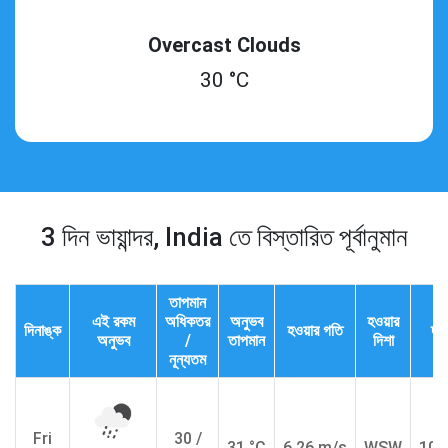
Overcast Clouds
30 °C
3 দিন ভায়ান্দর, India তে বিস্তারিত পূর্বানুমান
তাপমান
এই রকম
অধিকতর
অনুভব
হওয়ার
দিনাঙ্ক
হওয়ার গতি
দৃশ
অনুভব
/
তাপমান
দিশা
নূন্যতম
Fri
30 /
31 °C
6.26 m/s
WSW
10.