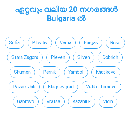
ഏറ്റവും വലിയ 20 നഗരങ്ങൾ
Bulgaria ൽ
Sofia
Plovdiv
Varna
Burgas
Ruse
Stara Zagora
Pleven
Sliven
Dobrich
Shumen
Pernik
Yambol
Khaskovo
Pazardzhik
Blagoevgrad
Veliko Turnovo
Gabrovo
Vratsa
Kazanluk
Vidin