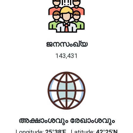
ജനസംഖ്യ
143,431
അക്ഷാംശവും രേഖാംശവും
Longitude:
25°38'E
Latitude:
42°25'N