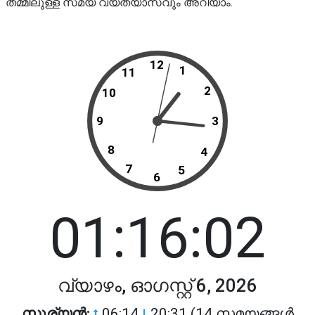
തമ്മിലുള്ള സമയ വ്യത്യാസവും അറിയാം.
12
1
11
2
10
9
3
8
4
7
5
6
01:16:02
വ്യാഴം, ഓഗസ്റ്റ് 6, 2026
സൂര്യൻ:
06:14
20:31 (14 സമയങ്ങൾ