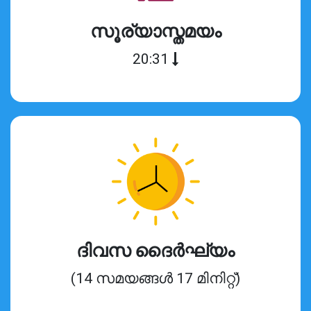
സൂര്യാസ്തമയം
20:31
ദിവസ ദൈർഘ്യം
(14 സമയങ്ങൾ 17 മിനിറ്റ്)