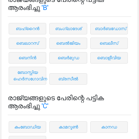
ആരംഭിച്ചു
'B'
ബഹ്‌റൈൻ
ബംഗ്ലാദേശ്
ബാർബഡോസ്
ബെലാറസ്
ബെൽജിയം
ബെലീസ്
ബെനിൻ
ബെർമുഡ
ബൊളീവിയ
ബോസ്നിയ
ഹെർസഗോവിന
ബ്രസീൽ
രാജ്യങ്ങളുടെ പേരിന്റെ പട്ടിക
ആരംഭിച്ചു
'C'
കംബോഡിയ
കാമറൂൺ
കാനഡ