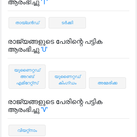
ആരംഭിച്ചു
'T'
തായ്ലൻഡ്
ടർക്കി
രാജ്യങ്ങളുടെ പേരിന്റെ പട്ടിക
ആരംഭിച്ചു
'U'
യുണൈറ്റഡ്
അറബ്
യുണൈറ്റഡ്
എമിറേറ്റ്സ്
കിംഗ്ഡം
അമേരിക്ക
രാജ്യങ്ങളുടെ പേരിന്റെ പട്ടിക
ആരംഭിച്ചു
'V'
വിയറ്റ്നാം