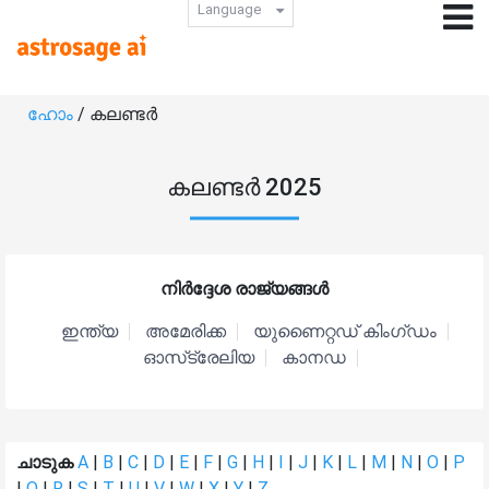
Language
ഹോം
/ കലണ്ടർ
കലണ്ടർ 2025
നിർദ്ദേശ രാജ്യങ്ങൾ
ഇന്ത്യ
അമേരിക്ക
യുണൈറ്റഡ് കിംഗ്ഡം
ഓസ്‌ട്രേലിയ
കാനഡ
ചാടുക
A
|
B
|
C
|
D
|
E
|
F
|
G
|
H
|
I
|
J
|
K
|
L
|
M
|
N
|
O
|
P
|
Q
|
R
|
S
|
T
|
U
|
V
|
W
|
X
|
Y
|
Z