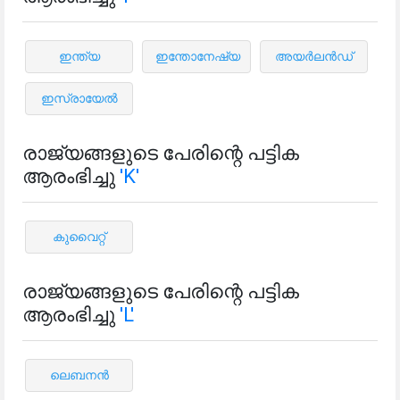
ഇന്ത്യ
ഇന്തോനേഷ്യ
അയർലൻഡ്
ഇസ്രായേൽ
രാജ്യങ്ങളുടെ പേരിന്റെ പട്ടിക
ആരംഭിച്ചു
'K'
കുവൈറ്റ്
രാജ്യങ്ങളുടെ പേരിന്റെ പട്ടിക
ആരംഭിച്ചു
'L'
ലെബനൻ