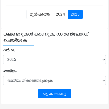
മുൻപത്തെ
2024
2025
കലണ്ടറുകൾ കാണുക, ഡൗൺലോഡ്
ചെയ്യുക
വർഷം
രാജ്യം
പട്ടിക കാണൂ