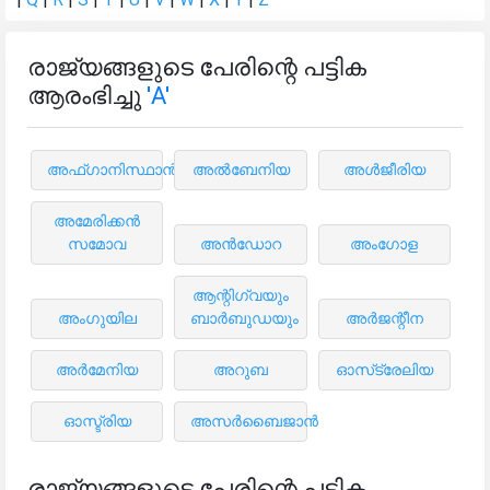
രാജ്യങ്ങളുടെ പേരിന്റെ പട്ടിക
ആരംഭിച്ചു
'A'
അഫ്ഗാനിസ്ഥാൻ
അൽബേനിയ
അൾജീരിയ
അമേരിക്കൻ
സമോവ
അൻഡോറ
അംഗോള
ആന്റിഗ്വയും
അംഗുയില
ബാർബുഡയും
അർജന്റീന
അർമേനിയ
അറുബ
ഓസ്‌ട്രേലിയ
ഓസ്ട്രിയ
അസർബൈജാൻ
രാജ്യങ്ങളുടെ പേരിന്റെ പട്ടിക