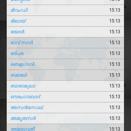
ഭിവംഡി
15:13
ഭിലായ്
15:13
ഭയദർ
15:13
ഭാവ് നഗർ
15:13
ഭട്പര
15:13
ബെളഗാവി
15:13
ബരേലി
15:13
ബാരാമുലാ
15:13
ഔരംഗാബാദ്
15:13
അസൻസോല്
15:13
അമൃതസർ
15:13
അമരാവതീ
15:13