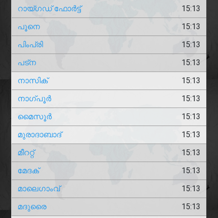
റായ്ഗഡ് ഫോർട്ട്
15:13
പൂനെ
15:13
പിംപ്രി
15:13
പട്‌ന
15:13
നാസിക്
15:13
നാഗ്പൂർ
15:13
മൈസൂർ
15:13
മുരാദാബാദ്
15:13
മീററ്റ്
15:13
മേദക്
15:13
മാലെഗാംവ്
15:13
മദുരൈ
15:13