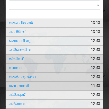
അജാദ്‌ശഹർ
13:13
കഹ്ർിസ്
13:13
മൊഗാദിഷു
12:43
ഹർഗെയ്സ
12:43
ത’യിസ്
12:43
സാനാ
12:43
അൽ ഹുദൈദ
12:43
ബേംഗാസി
11:43
കിർകുക്
12:43
കർബലാ
12:43