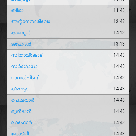
ബീരാ
11:43
അന്റാനനാരിവോ
12:43
കാബൂൾ
14:13
ജഹേദൻ
13:13
സിയാല്കോട്
14:43
സർഗോധാ
14:43
റാവൽപിണ്ടി
14:43
ക്വെട്ടാ
14:43
പെഷവാർ
14:43
മുൽടാൻ
14:43
ലാഹോർ
14:43
കോട്ലീ
14:43