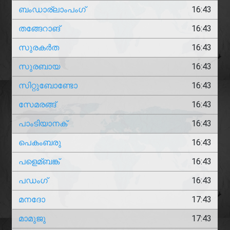
ബംഡാര്ലാംപംഗ്
16:43
തങ്ങേറാങ്
16:43
സുരകർത
16:43
സുരബായ
16:43
സിറ്റുബോണ്ടോ
16:43
സേമരങ്ങ്
16:43
പാംടിയാനക്
16:43
പെകംബരു
16:43
പളെമ്ബങ്ക്
16:43
പഡംഗ്
16:43
മനദോ
17:43
മാമുജു
17:43