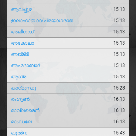
ആലപ്പുഴ
15:13
ഇലാഹാബാദ/പ്രയാഗരാജ
15:13
അലീഗഡ്
15:13
അകോലാ
15:13
അജ്മീർ
15:13
അഹ്മദാബാദ്
15:13
ആഗ്ര
15:13
കാഠ്മണ്ഡു
15:28
രംഗൂൺ
16:13
മാവ്ലമൈൻ
16:13
മാംഡലേ
16:13
ഖുൽന
15:43