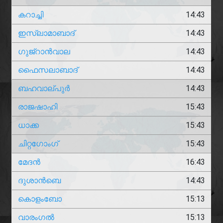
കറാച്ചി
14:43
ഇസ്ലാമാബാദ്
14:43
ഗുജ്‌റാൻവാല
14:43
ഫൈസലാബാദ്
14:43
ബഹവാല്പുർ
14:43
രാജഷാഹി
15:43
ധാക്ക
15:43
ചിറ്റഗോംഗ്
15:43
മേദൻ
16:43
ദുശാൻബെ
14:43
കൊളംബോ
15:13
വാരംഗൽ
15:13