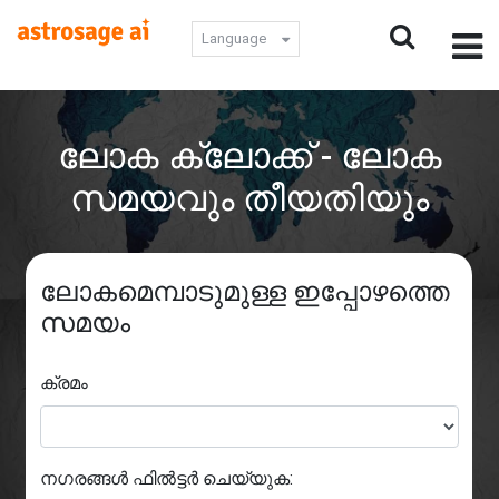
Language
ലോക ക്ലോക്ക് - ലോക
സമയവും തീയതിയും
ലോകമെമ്പാടുമുള്ള ഇപ്പോഴത്തെ
സമയം
ക്രമം
നഗരങ്ങൾ ഫിൽട്ടർ ചെയ്യുക: