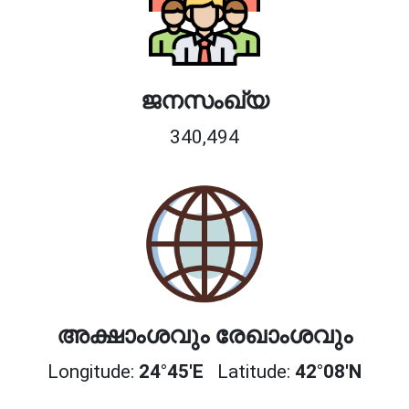
ജനസംഖ്യ
340,494
അക്ഷാംശവും രേഖാംശവും
Longitude:
24°45'E
Latitude:
42°08'N