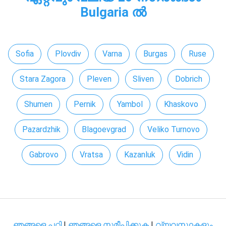
Bulgaria ൽ
Sofia
Plovdiv
Varna
Burgas
Ruse
Stara Zagora
Pleven
Sliven
Dobrich
Shumen
Pernik
Yambol
Khaskovo
Pazardzhik
Blagoevgrad
Veliko Turnovo
Gabrovo
Vratsa
Kazanluk
Vidin
ഞങ്ങളെ പറ്റി
|
ഞങ്ങളെ സമീപിക്കുക
|
വ്യവസ്ഥകളും