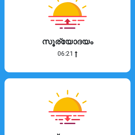
സൂര്യോദയം
06:21