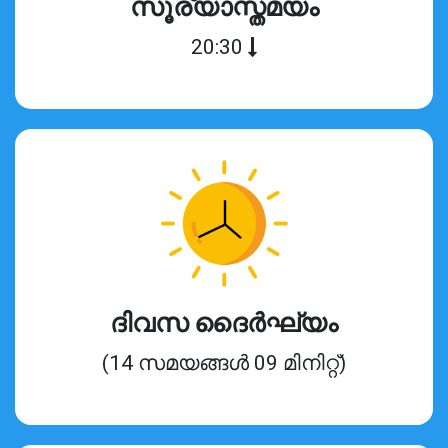
സൂര്യാസ്തമയം
20:30
ദിവസ ദൈർഘ്യം
(14 സമയങ്ങൾ 09 മിനിറ്റ്)