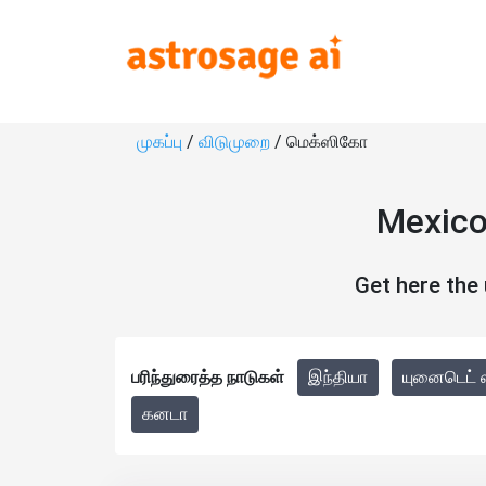
முகப்பு
/
விடுமுறை
/ மெக்ஸிகோ
Mexico
Get here the
பரிந்துரைத்த நாடுகள்
இந்தியா
யுனைடெட் ஸ
கனடா