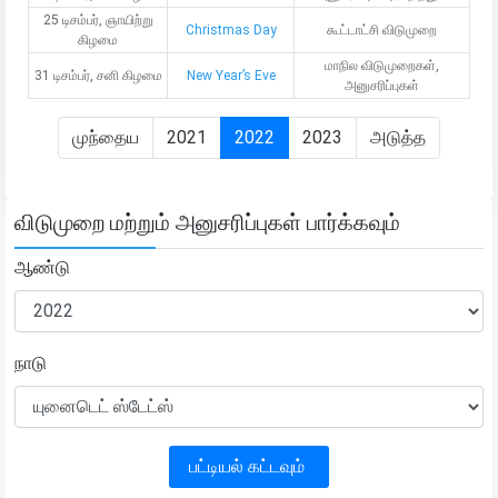
25 டிசம்பர், ஞாயிற்று
Christmas Day
கூட்டாட்சி விடுமுறை
கிழமை
மாநில விடுமுறைகள்,
31 டிசம்பர், சனி கிழமை
New Year’s Eve
அனுசரிப்புகள்
முந்தைய
2021
2022
2023
அடுத்த
விடுமுறை மற்றும் அனுசரிப்புகள் பார்க்கவும்
ஆண்டு
நாடு
பட்டியல் கட்டவும்