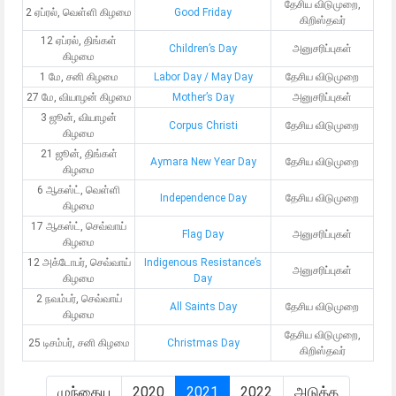
தேசிய விடுமுறை,
2 ஏப்ரல், வெள்ளி கிழமை
Good Friday
கிறிஸ்தவர்
12 ஏப்ரல், திங்கள்
Children’s Day
அனுசரிப்புகள்
கிழமை
1 மே, சனி கிழமை
Labor Day / May Day
தேசிய விடுமுறை
27 மே, வியாழன் கிழமை
Mother’s Day
அனுசரிப்புகள்
3 ஜூன், வியாழன்
Corpus Christi
தேசிய விடுமுறை
கிழமை
21 ஜூன், திங்கள்
Aymara New Year Day
தேசிய விடுமுறை
கிழமை
6 ஆகஸ்ட், வெள்ளி
Independence Day
தேசிய விடுமுறை
கிழமை
17 ஆகஸ்ட், செவ்வாய்
Flag Day
அனுசரிப்புகள்
கிழமை
12 அக்டோபர், செவ்வாய்
Indigenous Resistance’s
அனுசரிப்புகள்
கிழமை
Day
2 நவம்பர், செவ்வாய்
All Saints Day
தேசிய விடுமுறை
கிழமை
தேசிய விடுமுறை,
25 டிசம்பர், சனி கிழமை
Christmas Day
கிறிஸ்தவர்
முந்தைய
2020
2021
2022
அடுத்த