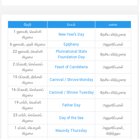
தேதி
பெயர்
வகை
1 ஜனவரி, வெள்ளி
New Year’s Day
தேசிய விடுமுறை
கிழமை
6 ஜனவரி, புதன் கிழமை
Epiphany
அனுசரிப்புகள்
22 ஜனவரி, வெள்ளி
Plurinational State
தேசிய விடுமுறை
கிழமை
Foundation Day
2 பிப்ரவரி, செவ்வாய்
Feast of Candelaria
அனுசரிப்புகள்
கிழமை
15 பிப்ரவரி, திங்கள்
Carnival / Shrove Monday
தேசிய விடுமுறை
கிழமை
16 பிப்ரவரி, செவ்வாய்
Carnival / Shrove Tuesday
தேசிய விடுமுறை
கிழமை
19 மார்ச், வெள்ளி
Father Day
அனுசரிப்புகள்
கிழமை
23 மார்ச், செவ்வாய்
Day of the Sea
அனுசரிப்புகள்
கிழமை
1 ஏப்ரல், வியாழன்
அனுசரிப்புகள்,
Maundy Thursday
கிழமை
கிறித்துவ