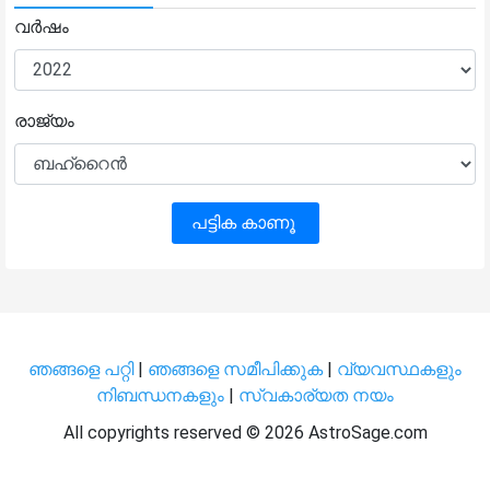
വർഷം
രാജ്യം
പട്ടിക കാണൂ
ഞങ്ങളെ പറ്റി
|
ഞങ്ങളെ സമീപിക്കുക
|
വ്യവസ്ഥകളും
നിബന്ധനകളും
|
സ്വകാര്യത നയം
All copyrights reserved ©
2026 AstroSage.com