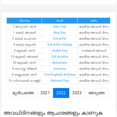
ദിവസം
പേര്
തരം
1 ജനുവരി, ശനി
New Year
ദേശീയ അവധി ദിനം
1 മെയ്, ഞായർ
May Day
ദേശീയ അവധി ദിനം
3 മെയ്, ചൊവ്വ
Eid al-Fitr
ദേശീയ അവധി ദിനം
4 മെയ്, ബുധന്‍
Eid al-Fitr Holiday
ദേശീയ അവധി ദിനം
9 ജൂലയി, ശനി
Arafat Day
സർക്കാർ അവധി
10 ജൂലയി, ഞായർ
Eid al-Adha
ദേശീയ അവധി ദിനം
30 ജൂലയി, ശനി
Muharram
ദേശീയ അവധി ദിനം
8 ഓഗസ്റ്റ്, തിങ്കള്‍
Ashoora
ദേശീയ അവധി ദിനം
8 ഒക്റ്റോബർ, ശനി
The Prophet’s Birthday
ദേശീയ അവധി ദിനം
16 ഡിസംബർ, വെള്ളി
National Day
ദേശീയ അവധി ദിനം
മുൻപത്തെ
2021
2022
2023
അടുത്ത
അവധിദിനങ്ങളും ആചാരങ്ങളും കാണുക