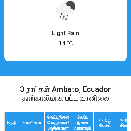
Light Rain
14 °C
3 நாட்கள் Ambato, Ecuador
தாற்காலிமாக பட்ட வானிலை
வெப்பநிலை
வெப்ப
காற்று
காற்ற
தேதி
வானிலை
போதுமான/
நிலை
வேகம்
திசை
அதிகமான
உணரவும்