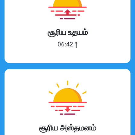
சூரிய உதயம்
06:42
சூரிய அஸ்தமனம்