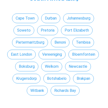
Cape Town
Durban
Johannesburg
Soweto
Pretoria
Port Elizabeth
Pietermaritzburg
Benoni
Tembisa
East London
Vereeniging
Bloemfontein
Boksburg
Welkom
Newcastle
Krugersdorp
Botshabelo
Brakpan
Witbank
Richards Bay