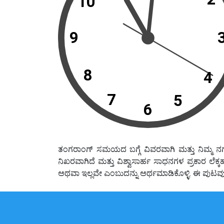
10
9
8
4
7
5
6
ತಂಗರಾಂಗ್ ಸಮಯದ ಬಗ್ಗೆ ವಿವರವಾಗಿ ಮತ್ತು ನಿಮ್ಮ ನ
ನಿಖರವಾಗಿದೆ ಮತ್ತು ವಿಶ್ವಾಸಾರ್ಹ ಸಾಧನಗಳ ಪ್ರಕಾರ ಲ
ಅಥವಾ ಇಲ್ಲವೇ ಎಂಬುದನ್ನು ಅರ್ಥಮಾಡಿಕೊಳ್ಳಿ. ಈ ಪು