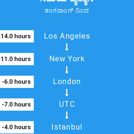
ತಂಗರಾಂಗ್ ನಿಂದ
Los Angeles
-14.0 hours
New York
-11.0 hours
London
-6.0 hours
UTC
-7.0 hours
Istanbul
-4.0 hours