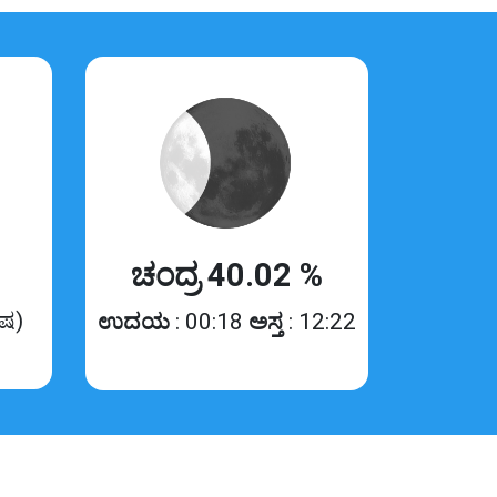
ಚಂದ್ರ 40.02 %
ಿಷ)
ಉದಯ
: 00:18
ಅಸ್ತ
: 12:22