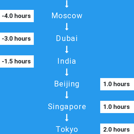
Moscow
-4.0 hours
Dubai
-3.0 hours
India
-1.5 hours
Beijing
1.0 hours
Singapore
1.0 hours
Tokyo
2.0 hours