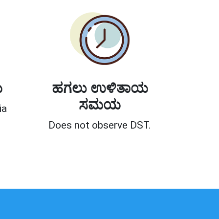
ಯ
ಹಗಲು ಉಳಿತಾಯ
ಸಮಯ
ia
Does not observe DST.
0