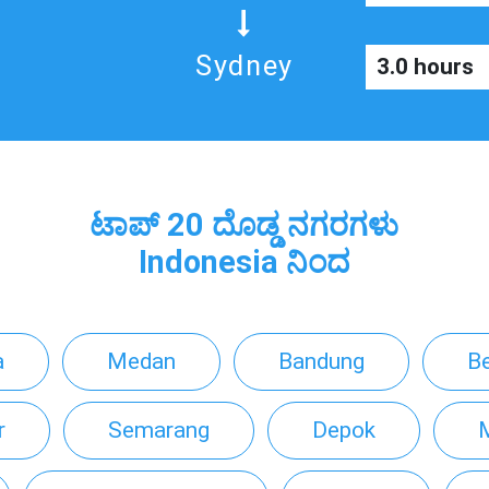
Sydney
3.0 hours
ಟಾಪ್ 20 ದೊಡ್ಡ ನಗರಗಳು
Indonesia ನಿಂದ
a
Medan
Bandung
B
r
Semarang
Depok
M