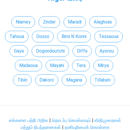
Niamey
Zinder
Maradi
Alaghsas
Tahoua
Dosso
Birni N Konni
Tessaoua
Gaya
Dogondoutchi
Diffa
Ayorou
Madaoua
Mayahi
Tera
Mirya
Tibiri
Dakoro
Magaria
Tillaberi
எங்களை பற்றி அறிக
|
தொடர்பு கொள்ளவும்
|
விதிமுறைகள்
மற்றும் நிபந்தனைகள்
|
தனியுரிமைக் கொள்கை