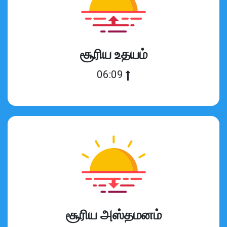
சூரிய உதயம்
06:09
சூரிய அஸ்தமனம்