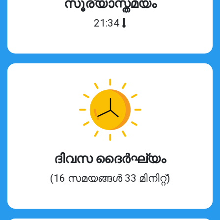
സൂര്യാസ്തമയം
21:34
ദിവസ ദൈർഘ്യം
(16 സമയങ്ങൾ 33 മിനിറ്റ്)