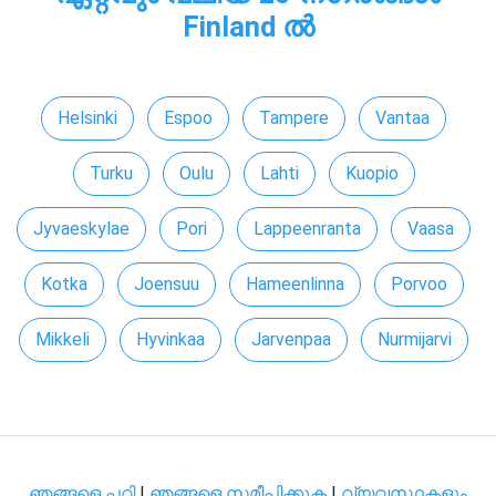
Finland ൽ
Helsinki
Espoo
Tampere
Vantaa
Turku
Oulu
Lahti
Kuopio
Jyvaeskylae
Pori
Lappeenranta
Vaasa
Kotka
Joensuu
Hameenlinna
Porvoo
Mikkeli
Hyvinkaa
Jarvenpaa
Nurmijarvi
ഞങ്ങളെ പറ്റി
|
ഞങ്ങളെ സമീപിക്കുക
|
വ്യവസ്ഥകളും