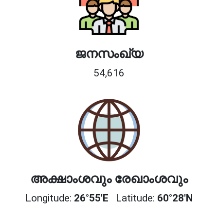
ജനസംഖ്യ
54,616
അക്ഷാംശവും രേഖാംശവും
Longitude:
26°55'E
Latitude:
60°28'N