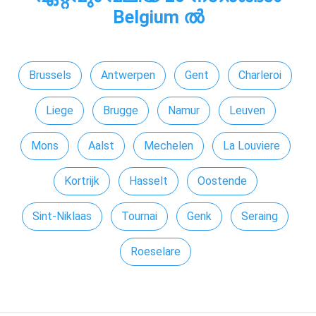
Belgium ൽ
Brussels
Antwerpen
Gent
Charleroi
Liege
Brugge
Namur
Leuven
Mons
Aalst
Mechelen
La Louviere
Kortrijk
Hasselt
Oostende
Sint-Niklaas
Tournai
Genk
Seraing
Roeselare