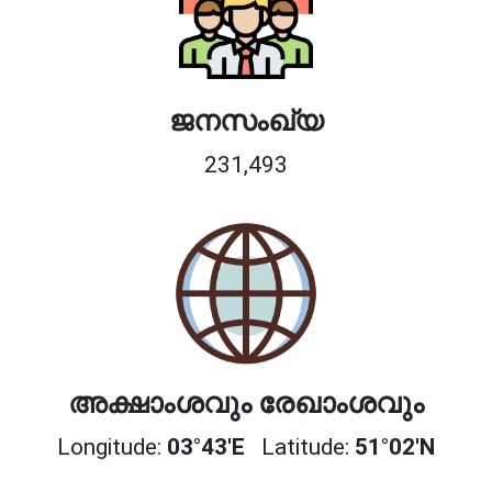
ജനസംഖ്യ
231,493
അക്ഷാംശവും രേഖാംശവും
Longitude:
03°43'E
Latitude:
51°02'N