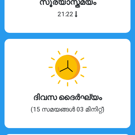
സൂര്യാസ്തമയം
21:22
ദിവസ ദൈർഘ്യം
(15 സമയങ്ങൾ 03 മിനിറ്റ്)