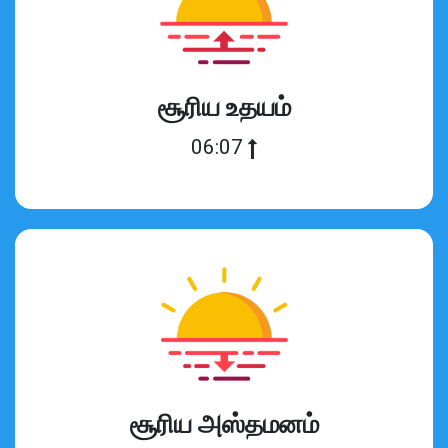
சூரிய உதயம்
06:07
சூரிய அஸ்தமனம்