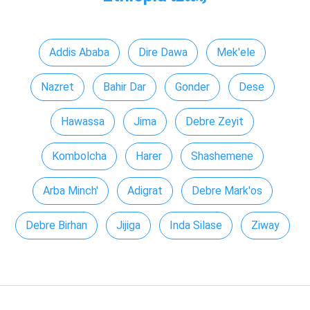
Addis Ababa
Dire Dawa
Mek'ele
Nazret
Bahir Dar
Gonder
Dese
Hawassa
Jima
Debre Zeyit
Kombolcha
Harer
Shashemene
Arba Minch'
Adigrat
Debre Mark'os
Debre Birhan
Jijiga
Inda Silase
Ziway