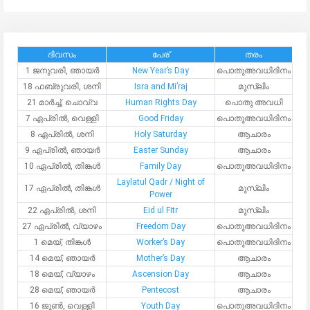
ദിവസം
പേര്
തരം
1 ജനുവരി, ഞായർ
New Year’s Day
പൊതുഅവധിദിനം
18 ഫബ്രുവരി, ശനി
Isra and Mi’raj
മുസ്ലിം
21 മാർച്ച്, ചൊവ്വ
Human Rights Day
പൊതു അവധി
7 ഏപ്രിൽ, വെള്ളി
Good Friday
പൊതുഅവധിദിനം
8 ഏപ്രിൽ, ശനി
Holy Saturday
ആചാരം
9 ഏപ്രിൽ, ഞായർ
Easter Sunday
ആചാരം
10 ഏപ്രിൽ, തിങ്കള്‍
Family Day
പൊതുഅവധിദിനം
Laylatul Qadr / Night of
17 ഏപ്രിൽ, തിങ്കള്‍
മുസ്ലിം
Power
22 ഏപ്രിൽ, ശനി
Eid ul Fitr
മുസ്ലിം
27 ഏപ്രിൽ, വ്യാഴം
Freedom Day
പൊതുഅവധിദിനം
1 മെയ്, തിങ്കള്‍
Worker’s Day
പൊതുഅവധിദിനം
14 മെയ്, ഞായർ
Mother’s Day
ആചാരം
18 മെയ്, വ്യാഴം
Ascension Day
ആചാരം
28 മെയ്, ഞായർ
Pentecost
ആചാരം
16 ജൂൺ, വെള്ളി
Youth Day
പൊതുഅവധിദിനം