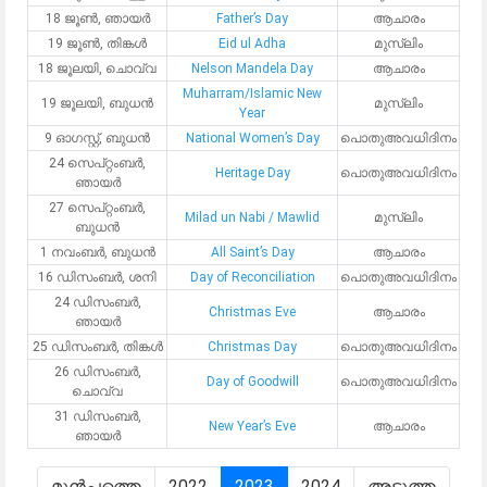
18 ജൂൺ, ഞായർ
Father’s Day
ആചാരം
19 ജൂൺ, തിങ്കള്‍
Eid ul Adha
മുസ്ലിം
18 ജൂലയി, ചൊവ്വ
Nelson Mandela Day
ആചാരം
Muharram/Islamic New
19 ജൂലയി, ബുധന്‍
മുസ്ലിം
Year
9 ഓഗസ്റ്റ്, ബുധന്‍
National Women’s Day
പൊതുഅവധിദിനം
24 സെപ്റ്റംബർ,
Heritage Day
പൊതുഅവധിദിനം
ഞായർ
27 സെപ്റ്റംബർ,
Milad un Nabi / Mawlid
മുസ്ലിം
ബുധന്‍
1 നവംബർ, ബുധന്‍
All Saint’s Day
ആചാരം
16 ഡിസംബർ, ശനി
Day of Reconciliation
പൊതുഅവധിദിനം
24 ഡിസംബർ,
Christmas Eve
ആചാരം
ഞായർ
25 ഡിസംബർ, തിങ്കള്‍
Christmas Day
പൊതുഅവധിദിനം
26 ഡിസംബർ,
Day of Goodwill
പൊതുഅവധിദിനം
ചൊവ്വ
31 ഡിസംബർ,
New Year’s Eve
ആചാരം
ഞായർ
മുൻപത്തെ
2022
2023
2024
അടുത്ത