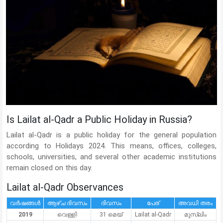
Is Lailat al-Qadr a Public Holiday in Russia?
Lailat al-Qadr is a public holiday for the general population
according to Holidays 2024. This means, offices, colleges,
schools, universities, and several other academic institutions
remain closed on this day.
Lailat al-Qadr Observances
വർഷങ്ങൾ
ആഴ്ച ദിവസം
ദിവസം
പേര്
അവധി തരം
2019
വെള്ളി
31 മെയ്
Lailat al-Qadr
മുസ്ലിം