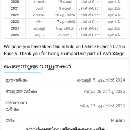
2020
ചൊവ്വ
19 മെയ്
Lailat al-Qadr
മുസ്ലിം
2021
ശനി
8 മെയ്
Lailat al-Qadr
മുസ്ലിം
2022
വ്യാഴം
28 ഏപ്രിൽ
Lailat al-Qadr
മുസ്ലിം
2023
തിങ്ക
17 ഏപ്രിൽ
Lailat al-Qadr
മുസ്ലിം
2024
വെള്ളി
5 ഏപ്രിൽ
Lailat al-Qadr
മുസ്ലിം
2025
ബുധ
26 മാർച്ച്
Lailat al-Qadr
മുസ്ലിം
We hope you have liked this article on Lailat al-Qadr 2024 in
Russia. Thank you for being an important part of AstroSage.
പെട്ടെന്നുള്ള വസ്തുതകൾ
ഈ വർഷം
വെള്ളി, 5 ഏപ്രിൽ 2024
അടുത്ത വർഷം
ബുധ, 26 മാർച്ച് 2025
അവസാന
തിങ്ക, 17 ഏപ്രിൽ 2023
വർഷം
തരം :
Muslim
മറ്റ് വർഷത്തിലെ തീയതികളുടെ പട്ടിക