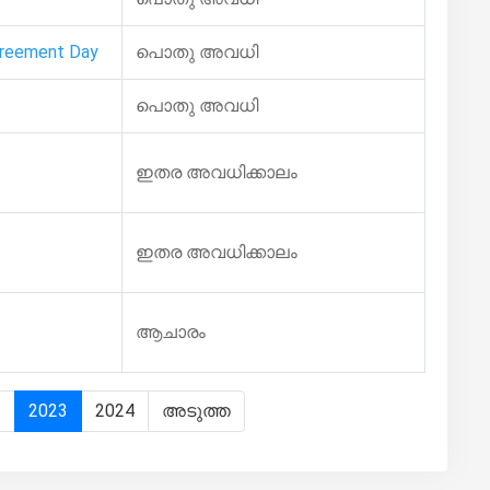
reement Day
പൊതു അവധി
പൊതു അവധി
ഇതര അവധിക്കാലം
ഇതര അവധിക്കാലം
ആചാരം
2
2023
2024
അടുത്ത