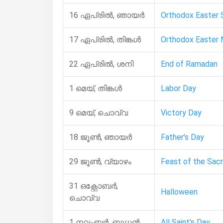
16 ഏപ്രിൽ, ഞായർ
Orthodox Easter 
17 ഏപ്രിൽ, തിങ്കള്‍
Orthodox Easter
22 ഏപ്രിൽ, ശനി
End of Ramadan
1 മെയ്, തിങ്കള്‍
Labor Day
9 മെയ്, ചൊവ്വ
Victory Day
18 ജൂൺ, ഞായർ
Father’s Day
29 ജൂൺ, വ്യാഴം
Feast of the Sacr
31 ഒക്റ്റോബർ,
Halloween
ചൊവ്വ
1 നവംബർ, ബുധന്‍
All Saint’s Day