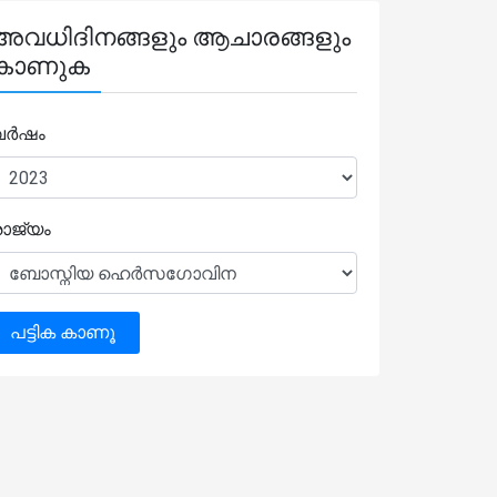
അവധിദിനങ്ങളും ആചാരങ്ങളും
കാണുക
വർഷം
രാജ്യം
പട്ടിക കാണൂ