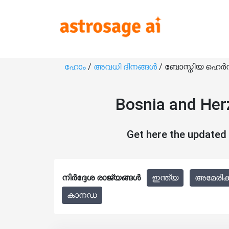
ഹോം
/
അവധി ദിനങ്ങൾ
/ ബോസ്നിയ ഹെ
Bosnia and Her
Get here the updated
നിർദ്ദേശ രാജ്യങ്ങൾ
ഇന്ത്യ
അമേരിക്
കാനഡ