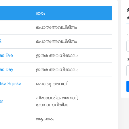
തരം
പൊതുഅവധിദിനം
2
പൊതുഅവധിദിനം
as Eve
ഇതര അവധിക്കാലം
as Day
ഇതര അവധിക്കാലം
lika Srpska
പൊതു അവധി
പ്രാദേശിക അവധി,
ar
യാഥാസ്ഥിതിക
ആചാരം