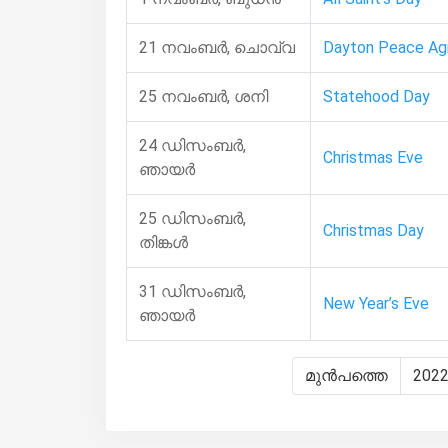
21 നവംബർ, ചൊവ്വ
Dayton Peace Ag
25 നവംബർ, ശനി
Statehood Day
24 ഡിസംബർ,
Christmas Eve
ഞായർ
25 ഡിസംബർ,
Christmas Day
തിങ്കള്‍
31 ഡിസംബർ,
New Year’s Eve
ഞായർ
മുൻപത്തെ
202