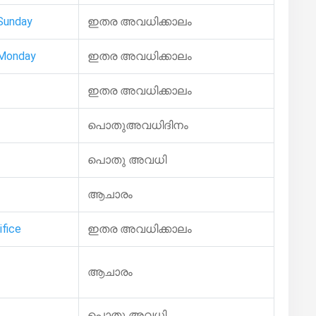
Sunday
ഇതര അവധിക്കാലം
 Monday
ഇതര അവധിക്കാലം
ഇതര അവധിക്കാലം
പൊതുഅവധിദിനം
പൊതു അവധി
ആചാരം
ifice
ഇതര അവധിക്കാലം
ആചാരം
പൊതു അവധി