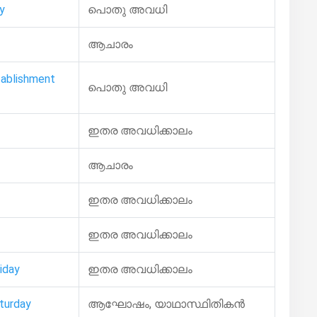
y
പൊതു അവധി
ആചാരം
tablishment
പൊതു അവധി
ഇതര അവധിക്കാലം
ആചാരം
ഇതര അവധിക്കാലം
ഇതര അവധിക്കാലം
iday
ഇതര അവധിക്കാലം
turday
ആഘോഷം, യാഥാസ്ഥിതികൻ