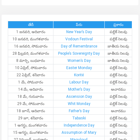
తేదీ
పేరు
ప్రకారం
1 జనవరి, ఆదివారం
New Year’s Day
పబ్లిక్ సెలవు
10 జనవరి, మంగళవారం
Vodoun Festival
పబ్లిక్ సెలవు
16 జనవరి, సోమవారం
Day of Remembrance
జాతీయ సెలవు
28 ఫిబ్రవరి, మంగళవారం
People’s Sovereignty Day
జాతీయ సెలవు
8 మార్చి, బుధవారం
Women’s Day
జాతీయ సెలవు
10 ఏప్రిల్, సోమవారం
Easter Monday
పబ్లిక్ సెలవు
22 ఏప్రిల్, శనివారం
Korité
పబ్లిక్ సెలవు
1 మే, సోమవారం
Labour Day
పబ్లిక్ సెలవు
14 మే, ఆదివారం
Mother’s Day
ఆచారము
18 మే, గురువారం
Ascension Day
పబ్లిక్ సెలవు
29 మే, సోమవారం
Whit Monday
పబ్లిక్ సెలవు
18 జూన్, ఆదివారం
Father’s Day
ఆచారము
29 జూ, శనివారం
Tabaski
పబ్లిక్ సెలవు
1 ఆగస్టు, మంగళవారం
Independence Day
పబ్లిక్ సెలవు
15 ఆగస్టు, మంగళవారం
Assumption of Mary
పబ్లిక్ సెలవు
27 సెప్టెంబర్, బుధవారం
Maouloud
పబ్లిక్ సెలవు