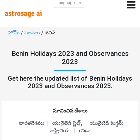
Language
హోమ్
/
సెలవలు
/ బెనిన్
Benin Holidays 2023 and Observances
2023
Get here the updated list of Benin Holidays
2023 and Observances 2023.
సూచించిన దేశాలు
భారతదేశము
యునైటెడ్ స్టేట్స్
యునైటెడ్ కింగ్డమ్
ఆస్ట్రేలియా
కెనడా