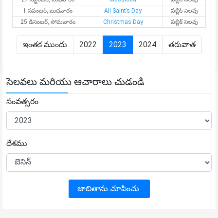
1 నవంబర్, బుధవారం
All Saint’s Day
పబ్లిక్ సెలవు
25 డిసెంబర్, సోమవారం
Christmas Day
పబ్లిక్ సెలవు
ఇంతక ముందు
2022
2023
2024
తరువాత
సెలవలు మరియు ఆచారాలు చుడండి
సంవత్సరం
దేశము
జాబితాను చూపించు