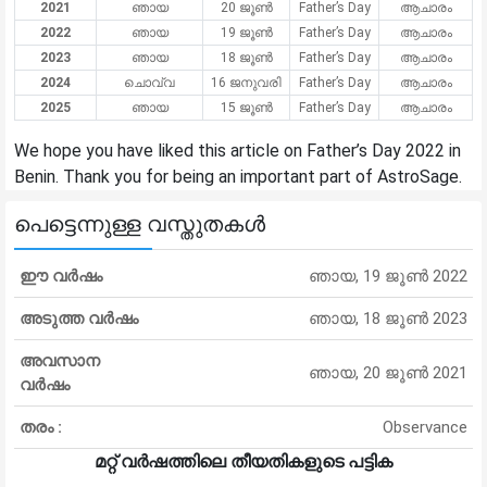
2021
ഞായ
20 ജൂൺ
Father’s Day
ആചാരം
2022
ഞായ
19 ജൂൺ
Father’s Day
ആചാരം
2023
ഞായ
18 ജൂൺ
Father’s Day
ആചാരം
2024
ചൊവ്വ
16 ജനുവരി
Father’s Day
ആചാരം
2025
ഞായ
15 ജൂൺ
Father’s Day
ആചാരം
We hope you have liked this article on Father’s Day 2022 in
Benin. Thank you for being an important part of AstroSage.
പെട്ടെന്നുള്ള വസ്തുതകൾ
ഈ വർഷം
ഞായ, 19 ജൂൺ 2022
അടുത്ത വർഷം
ഞായ, 18 ജൂൺ 2023
അവസാന
ഞായ, 20 ജൂൺ 2021
വർഷം
തരം :
Observance
മറ്റ് വർഷത്തിലെ തീയതികളുടെ പട്ടിക