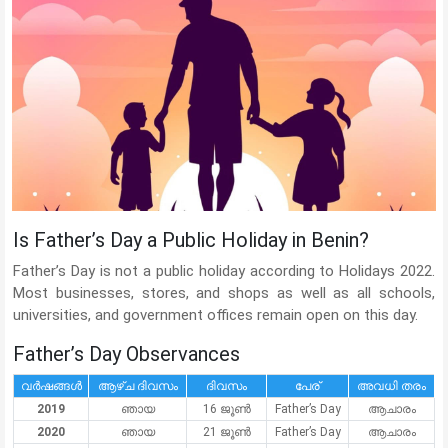
Is Father’s Day a Public Holiday in Benin?
Father’s Day is not a public holiday according to Holidays 2022.
Most businesses, stores, and shops as well as all schools,
universities, and government offices remain open on this day.
Father’s Day Observances
വർഷങ്ങൾ
ആഴ്ച ദിവസം
ദിവസം
പേര്
അവധി തരം
2019
ഞായ
16 ജൂൺ
Father’s Day
ആചാരം
2020
ഞായ
21 ജൂൺ
Father’s Day
ആചാരം