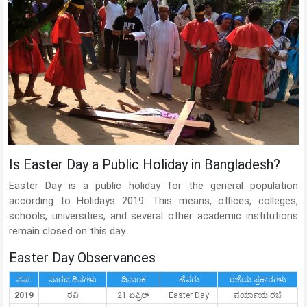
Is Easter Day a Public Holiday in Bangladesh?
Easter Day is a public holiday for the general population
according to Holidays 2019. This means, offices, colleges,
schools, universities, and several other academic institutions
remain closed on this day.
Easter Day Observances
ವರ್ಷ
ವಾರದ ದಿನಗಳು
ದಿನಾಂಕ
ಹೆಸರು
ರಜೆಯ ಪ್ರಕಾರಗಳು
2019
ರವಿ
21 ಏಪ್ರಿಲ್
Easter Day
ಪರ್ಯಾಯ ರಜೆ