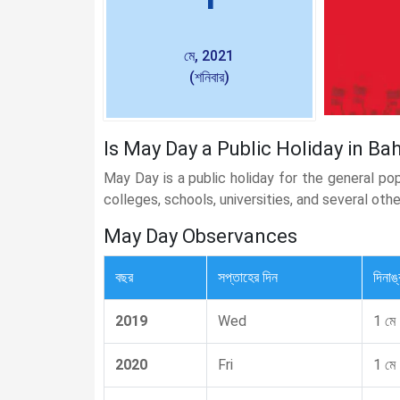
মে, 2021
(শনিবার)
Is May Day a Public Holiday in Ba
May Day is a public holiday for the general po
colleges, schools, universities, and several oth
May Day Observances
বছর
সপ্তাহের দিন
দিনাঙ
2019
Wed
1 মে
2020
Fri
1 মে