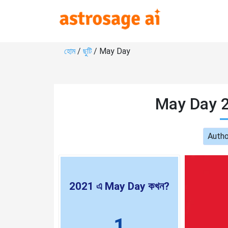
হোম
/
ছুটি
/ May Day
May Day 2
Autho
2021 এ May Day কখন?
1