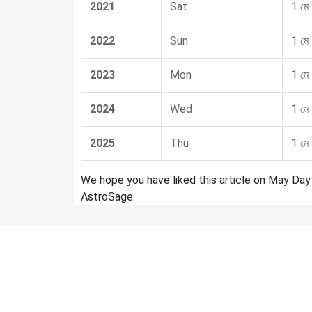
2021
Sat
1 মে
2022
Sun
1 মে
2023
Mon
1 মে
2024
Wed
1 মে
2025
Thu
1 মে
We hope you have liked this article on May Day 
AstroSage.