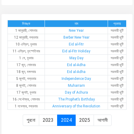
দিনাঙ্ক
নাম
প্রকার
1 জানুয়ারী, সোমবার
New Year
সরকারী ছুটি
12 জানুয়ারী, শুক্রবার
Berber New Year
সরকারী ছুটি
10 এপ্রিল, বুধবার
Eid al-Fitr
সরকারী ছুটি
11 এপ্রিল, বৃহস্পতিবার
Eid al-Fitr Holiday
সরকারী ছুটি
1 মে, বুধবার
May Day
সরকারী ছুটি
17 জুন, সোমবার
Eid al-Adha
সরকারী ছুটি
18 জুন, মঙ্গলবার
Eid al-Adha
সরকারী ছুটি
5 জুলাই, শুক্রবার
Independence Day
সরকারী ছুটি
8 জুলাই, সোমবার
Muharram
সরকারী ছুটি
17 জুলাই, বুধবার
Day of Achura
সরকারী ছুটি
16 সেপ্টেম্বর, সোমবার
The Prophet’s Birthday
সরকারী ছুটি
1 নভেম্বর, শুক্রবার
Anniversary of the Revolution
সরকারী ছুটি
পুরনো
2023
2024
2025
আগামী