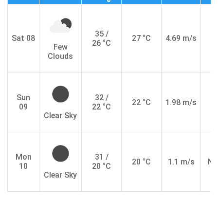
35 /
Sat 08
27 °C
4.69 m/s
26 °C
Few
Clouds
Sun
32 /
22 °C
1.98 m/s
09
22 °C
Clear Sky
Mon
31 /
20 °C
1.1 m/s
N
10
20 °C
Clear Sky