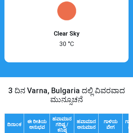
Clear Sky
30 °C
3 ದಿನ Varna, Bulgaria ದಲ್ಲಿ ವಿವರವಾದ
ಮುನ್ಸೂಚನೆ
ಹವಾಮಾನ
ಈ ರೀತಿಯ
ಹವಾಮಾನ
ಗಾಳಿಯ
ಗಾ
ದಿನಾಂಕ
ಗರಿಷ್ಟ /
ಅನುಭವ
ಅನುಮಾನ
ವೇಗ
ದಿಕ
ಕನಿಷ್ಠ