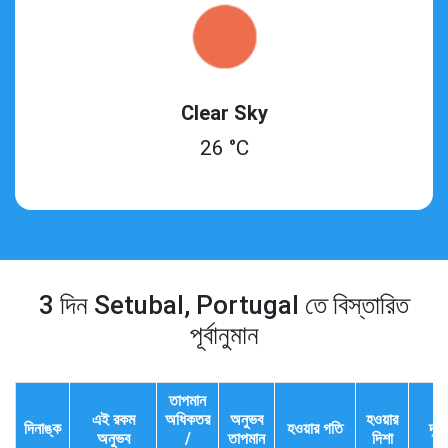
Clear Sky
26 °C
3 দিন Setubal, Portugal তে বিস্তারিত
পূর্বানুমান
তাপমান
এই রকম
অধিকতর
অনুভব
হওয়ার
দিনাঙ্ক
হওয়ার গতি
দৃশ্
অনুভব
/
তাপমান
দিশা