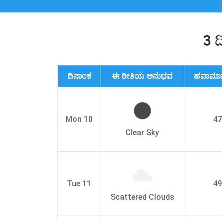
3 ದ
ದಿನಾಂಕ
ಈ ರೀತಿಯ ಅನುಭವ
ಹವಾಮಾನ ಗ
Mon 10
47
Clear Sky
Tue 11
49
Scattered Clouds