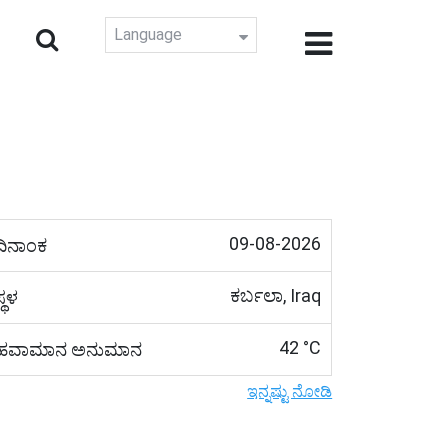
Language
09-08-2026
ದಿನಾಂಕ
ಕರ್ಬಲಾ, Iraq
ಸ್ಥಳ
42 °C
ಹವಾಮಾನ ಅನುಮಾನ
ಇನ್ನಷ್ಟು ನೋಡಿ