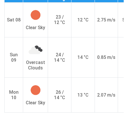
23 /
Sat 08
12 °C
2.75 m/s
S
12 °C
Clear Sky
Sun
24 /
14 °C
0.85 m/s
S
09
14 °C
Overcast
Clouds
Mon
26 /
13 °C
2.07 m/s
10
14 °C
Clear Sky