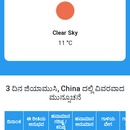
Clear Sky
11 °C
3 ದಿನ ಜಿಯಾಮುಸಿ, China ದಲ್ಲಿ ವಿವರವಾದ
ಮುನ್ಸೂಚನೆ
ಹವಾಮಾನ
ಈ ರೀತಿಯ
ಹವಾಮಾನ
ಗಾಳಿಯ
ಗಾ
ದಿನಾಂಕ
ಗರಿಷ್ಟ /
ಅನುಭವ
ಅನುಮಾನ
ವೇಗ
ದಿಕ
ಕನಿಷ್ಠ