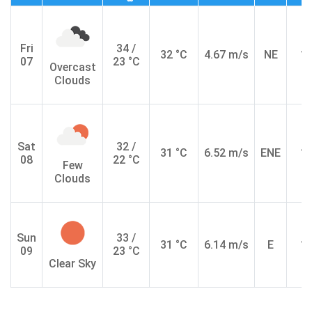
Fri
34 /
32 °C
4.67 m/s
NE
10
07
23 °C
Overcast
Clouds
Sat
32 /
31 °C
6.52 m/s
ENE
10
08
22 °C
Few
Clouds
Sun
33 /
31 °C
6.14 m/s
E
10
09
23 °C
Clear Sky