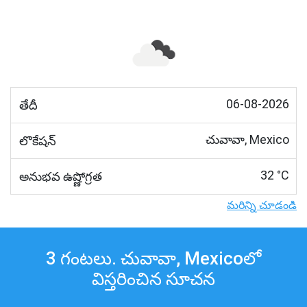
06-08-2026
తేదీ
చువావా, Mexico
లొకేషన్
32 °C
అనుభవ ఉష్ణోగ్రత
మరిన్ని చూడండి
3 గంటలు. చువావా, Mexicoలో
విస్తరించిన సూచన