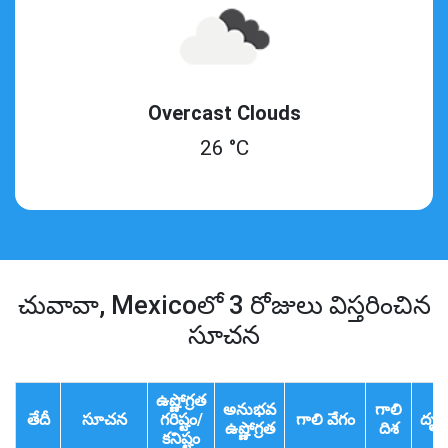
Overcast Clouds
26 °C
చువావా, Mexicoలో 3 రోజులు విస్తరించిన
సూచన
ఉష్ణోగ్రత
అనుభవ
గాలి
తేదీ
సూచన
గరిష్టం/
గాలి వేగం
దృశ
ఉష్ణోగ్రత
దిశ
కనిష్టం