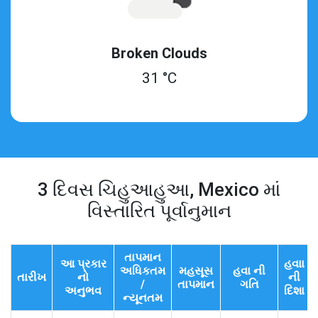
Broken Clouds
31 °C
3 દિવસ ચિહુઆહુઆ, Mexico માં
વિસ્તારિત પૂર્વાનુમાન
તાપમાન
આ પ્રકાર
હવાા
અધિકતમ
મહસૂસ
હવા ની
તારીખ
નો
ની
/
તાપમાન
ગતિ
અનુભવ
દિશા
ન્યૂનતમ