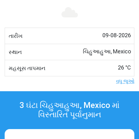
09-08-2026
તારીખ
ચિહુઆહુઆ, Mexico
સ્થાન
26 °C
મહસૂસ તાપમાન
વધુ જુઓ
3 ઘંટા ચિહુઆહુઆ, Mexico માં
વિસ્તારિત પૂર્વાનુમાન