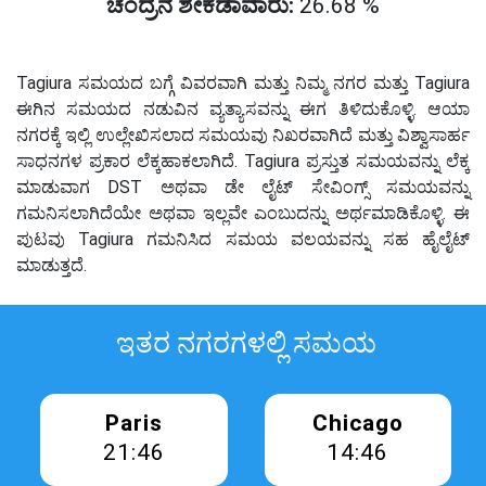
ಚಂದ್ರನ ಶೇಕಡಾವಾರು:
26.68 %
Tagiura ಸಮಯದ ಬಗ್ಗೆ ವಿವರವಾಗಿ ಮತ್ತು ನಿಮ್ಮ ನಗರ ಮತ್ತು Tagiura
ಈಗಿನ ಸಮಯದ ನಡುವಿನ ವ್ಯತ್ಯಾಸವನ್ನು ಈಗ ತಿಳಿದುಕೊಳ್ಳಿ. ಆಯಾ
ನಗರಕ್ಕೆ ಇಲ್ಲಿ ಉಲ್ಲೇಖಿಸಲಾದ ಸಮಯವು ನಿಖರವಾಗಿದೆ ಮತ್ತು ವಿಶ್ವಾಸಾರ್ಹ
ಸಾಧನಗಳ ಪ್ರಕಾರ ಲೆಕ್ಕಹಾಕಲಾಗಿದೆ. Tagiura ಪ್ರಸ್ತುತ ಸಮಯವನ್ನು ಲೆಕ್ಕ
ಮಾಡುವಾಗ DST ಅಥವಾ ಡೇ ಲೈಟ್ ಸೇವಿಂಗ್ಸ್ ಸಮಯವನ್ನು
ಗಮನಿಸಲಾಗಿದೆಯೇ ಅಥವಾ ಇಲ್ಲವೇ ಎಂಬುದನ್ನು ಅರ್ಥಮಾಡಿಕೊಳ್ಳಿ. ಈ
ಪುಟವು Tagiura ಗಮನಿಸಿದ ಸಮಯ ವಲಯವನ್ನು ಸಹ ಹೈಲೈಟ್
ಮಾಡುತ್ತದೆ.
ಇತರ ನಗರಗಳಲ್ಲಿ ಸಮಯ
Paris
Chicago
21:46
14:46