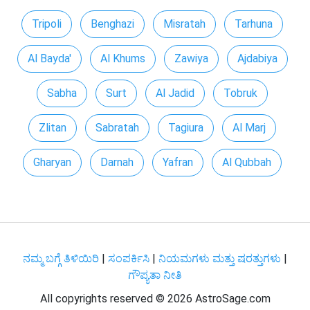
Tripoli
Benghazi
Misratah
Tarhuna
Al Bayda'
Al Khums
Zawiya
Ajdabiya
Sabha
Surt
Al Jadid
Tobruk
Zlitan
Sabratah
Tagiura
Al Marj
Gharyan
Darnah
Yafran
Al Qubbah
ನಮ್ಮ ಬಗ್ಗೆ ತಿಳಿಯಿರಿ
|
ಸಂಪರ್ಕಿಸಿ
|
ನಿಯಮಗಳು ಮತ್ತು ಷರತ್ತುಗಳು
|
ಗೌಪ್ಯತಾ ನೀತಿ
All copyrights reserved ©
2026 AstroSage.com