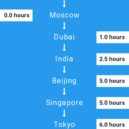
Moscow
0.0 hours
Dubai
1.0 hours
India
2.5 hours
Beijing
5.0 hours
Singapore
5.0 hours
Tokyo
6.0 hours