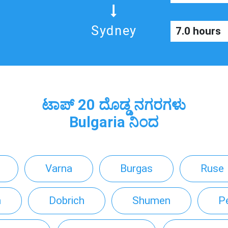
Sydney
7.0 hours
ಟಾಪ್ 20 ದೊಡ್ಡ ನಗರಗಳು
Bulgaria ನಿಂದ
Varna
Burgas
Ruse
n
Dobrich
Shumen
Pe