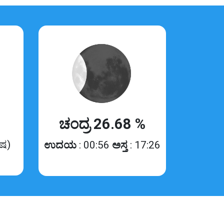
ಚಂದ್ರ 26.68 %
ಿಷ)
ಉದಯ
: 00:56
ಅಸ್ತ
: 17:26