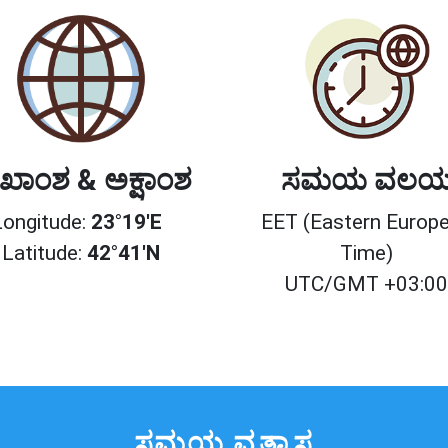
ಖಾಂಶ & ಅಕ್ಷಾಂಶ
ಸಮಯ ವಲ
Longitude:
23°19'E
EET (Eastern Europ
Latitude:
42°41'N
Time)
UTC/GMT +03:0
ಸಮಯ ವ್ಯತ್ಯಾಸ