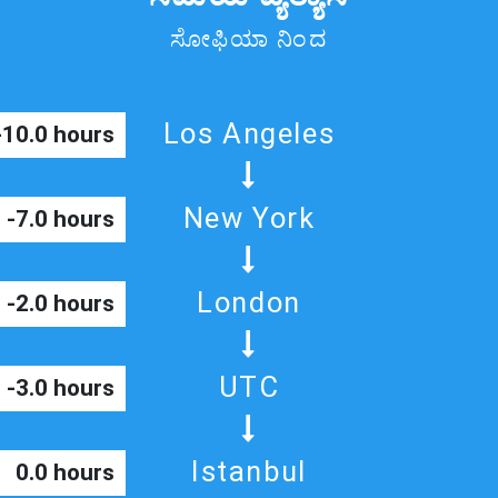
ಸೋಫಿಯಾ ನಿಂದ
Los Angeles
-10.0 hours
New York
-7.0 hours
London
-2.0 hours
UTC
-3.0 hours
Istanbul
0.0 hours