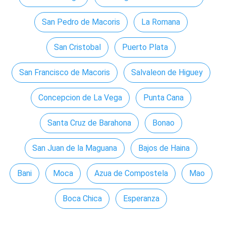
San Pedro de Macoris
La Romana
San Cristobal
Puerto Plata
San Francisco de Macoris
Salvaleon de Higuey
Concepcion de La Vega
Punta Cana
Santa Cruz de Barahona
Bonao
San Juan de la Maguana
Bajos de Haina
Bani
Moca
Azua de Compostela
Mao
Boca Chica
Esperanza