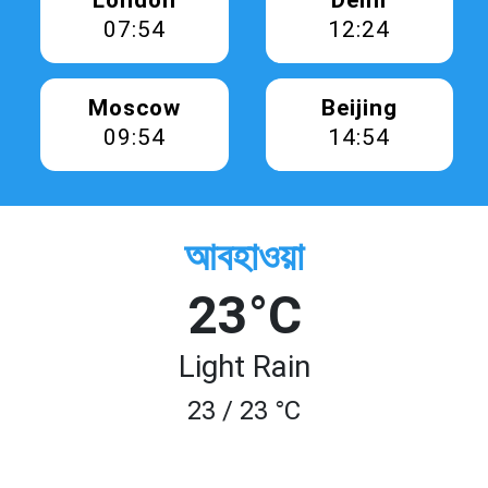
London
Delhi
07:54
12:24
Moscow
Beijing
09:54
14:54
আবহাওয়া
23°C
Light Rain
23 / 23 °C