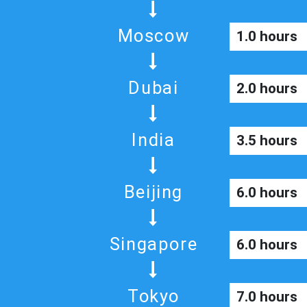
Moscow
1.0 hours
Dubai
2.0 hours
India
3.5 hours
Beijing
6.0 hours
Singapore
6.0 hours
Tokyo
7.0 hours