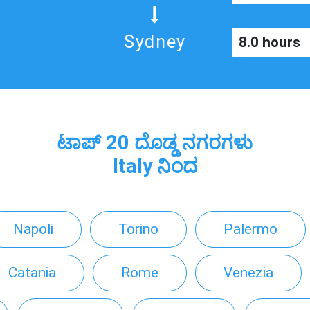
Sydney
8.0 hours
ಟಾಪ್ 20 ದೊಡ್ಡ ನಗರಗಳು
Italy ನಿಂದ
Napoli
Torino
Palermo
Catania
Rome
Venezia