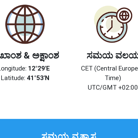
ಖಾಂಶ & ಅಕ್ಷಾಂಶ
ಸಮಯ ವಲ
Longitude:
12°29'E
CET (Central Europ
Latitude:
41°53'N
Time)
UTC/GMT +02:0
ಸಮಯ ವ್ಯತ್ಯಾಸ