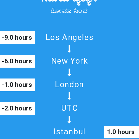
ರೋಮಾ ನಿಂದ
Los Angeles
-9.0 hours
New York
-6.0 hours
London
-1.0 hours
UTC
-2.0 hours
Istanbul
1.0 hours