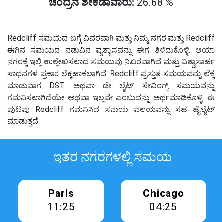
ಚಂದ್ರನ ಶೇಕಡಾವಾರು:
26.68 %
Redcliff ಸಮಯದ ಬಗ್ಗೆ ವಿವರವಾಗಿ ಮತ್ತು ನಿಮ್ಮ ನಗರ ಮತ್ತು Redcliff
ಈಗಿನ ಸಮಯದ ನಡುವಿನ ವ್ಯತ್ಯಾಸವನ್ನು ಈಗ ತಿಳಿದುಕೊಳ್ಳಿ. ಆಯಾ
ನಗರಕ್ಕೆ ಇಲ್ಲಿ ಉಲ್ಲೇಖಿಸಲಾದ ಸಮಯವು ನಿಖರವಾಗಿದೆ ಮತ್ತು ವಿಶ್ವಾಸಾರ್ಹ
ಸಾಧನಗಳ ಪ್ರಕಾರ ಲೆಕ್ಕಹಾಕಲಾಗಿದೆ. Redcliff ಪ್ರಸ್ತುತ ಸಮಯವನ್ನು ಲೆಕ್ಕ
ಮಾಡುವಾಗ DST ಅಥವಾ ಡೇ ಲೈಟ್ ಸೇವಿಂಗ್ಸ್ ಸಮಯವನ್ನು
ಗಮನಿಸಲಾಗಿದೆಯೇ ಅಥವಾ ಇಲ್ಲವೇ ಎಂಬುದನ್ನು ಅರ್ಥಮಾಡಿಕೊಳ್ಳಿ. ಈ
ಪುಟವು Redcliff ಗಮನಿಸಿದ ಸಮಯ ವಲಯವನ್ನು ಸಹ ಹೈಲೈಟ್
ಮಾಡುತ್ತದೆ.
ಇತರ ನಗರಗಳಲ್ಲಿ ಸಮಯ
Paris
Chicago
11:25
04:25