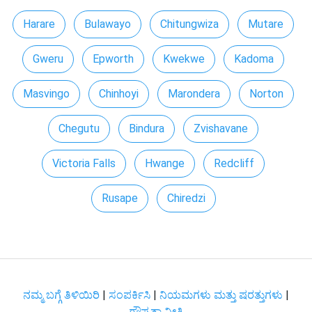
Harare
Bulawayo
Chitungwiza
Mutare
Gweru
Epworth
Kwekwe
Kadoma
Masvingo
Chinhoyi
Marondera
Norton
Chegutu
Bindura
Zvishavane
Victoria Falls
Hwange
Redcliff
Rusape
Chiredzi
ನಮ್ಮ ಬಗ್ಗೆ ತಿಳಿಯಿರಿ
|
ಸಂಪರ್ಕಿಸಿ
|
ನಿಯಮಗಳು ಮತ್ತು ಷರತ್ತುಗಳು
|
ಗೌಪ್ಯತಾ ನೀತಿ