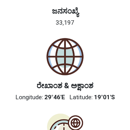
ಜನಸಂಖ್ಯೆ
33,197
ರೇಖಾಂಶ & ಅಕ್ಷಾಂಶ
Longitude:
29°46'E
Latitude:
19°01'S