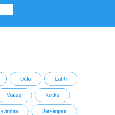
Oulu
Lahti
Vaasa
Kotka
yvinkaa
Jarvenpaa