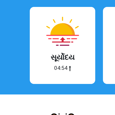
સૂર્યોદય
04:54