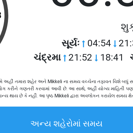
3
શુ
સૂર્યઃ
04:54
21:
ચંદ્રમા
21:52
18:41
, તમે અહીં તમારા શહેર અને Mikkeli ના સમય વચ્ચેના તફાવત વિશે બ
ોગ કરીને ગણતરી કરવામાં આવી છે. આ સાથે, અહીં યોગ્ય માહિતી 
 થાય છે કે નહીં. આ પૃષ્ઠ Mikkeli દ્વારા અવલોકન કરાયેલ સમય ક્ષેત્
અન્ય શહેરોમાં સમય