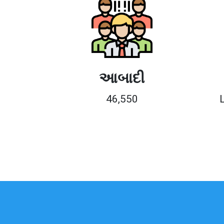
આબાદી
46,550