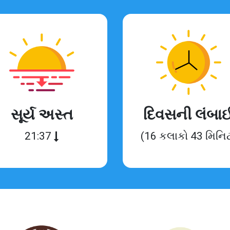
સૂર્ય અસ્ત
દિવસની લંબા
21:37
(16 કલાકો 43 મિનિ