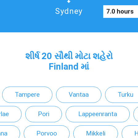
Sydney
7.0 hours
શીર્ષ 20 સૌથી મોટા શહેરો
Finland માં
Tampere
Vantaa
Turku
lae
Pori
Lappeenranta
nna
Porvoo
Mikkeli
H