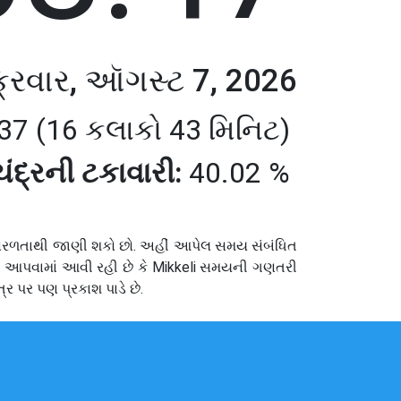
ક્રવાર, ઑગસ્ટ 7, 2026
37 (16 કલાકો 43 મિનિટ)
ચંદ્રની ટકાવારી:
40.02 %
ધું સરળતાથી જાણી શકો છો. અહીં આપેલ સમય સંબંધિત
પણ આપવામાં આવી રહી છે કે Mikkeli સમયની ગણતરી
ર પર પણ પ્રકાશ પાડે છે.