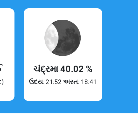
ઈ
ચંદ્રમા 40.02 %
ટ)
ઉદય
: 21:52
અસ્ત
: 18:41