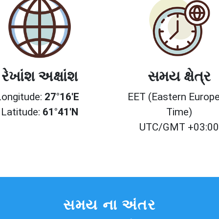
રેખાંશ અક્ષાંશ
સમય ક્ષેત્ર
Longitude:
27°16'E
EET (Eastern Europ
Latitude:
61°41'N
Time)
UTC/GMT +03:0
સમય ના અંતર