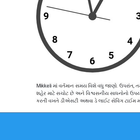
9
8
4
7
5
6
Mikkeli માં વર્તમાન સમય વિશે વધુ જાણો. ઉપરાંત
શહેર માટે સચોટ છે અને વિશ્વસનીય સાધનોનો ઉપય
કરતી વખતે ડીએસટી અથવા ડે લાઈટ સેવિંગ ટાઈમ માન્ય