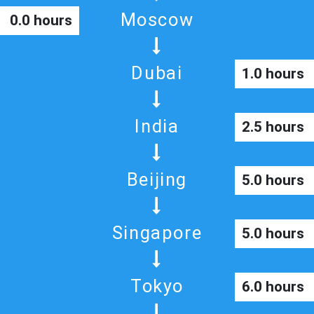
Moscow
0.0 hours
Dubai
1.0 hours
India
2.5 hours
Beijing
5.0 hours
Singapore
5.0 hours
Tokyo
6.0 hours