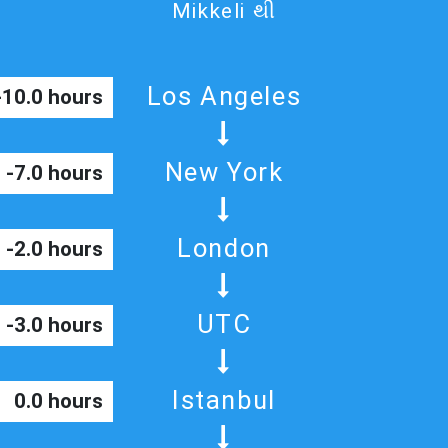
Mikkeli થી
Los Angeles
-10.0 hours
New York
-7.0 hours
London
-2.0 hours
UTC
-3.0 hours
Istanbul
0.0 hours