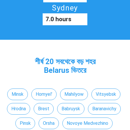
Sydney
7.0 hours
শীর্ষ 20 সবথেকে বড় শহর
Belarus ভিতরে
Minsk
Homyel'
Mahilyow
Vitsyebsk
Hrodna
Brest
Babruysk
Baranavichy
Pinsk
Orsha
Novoye Medvezhino