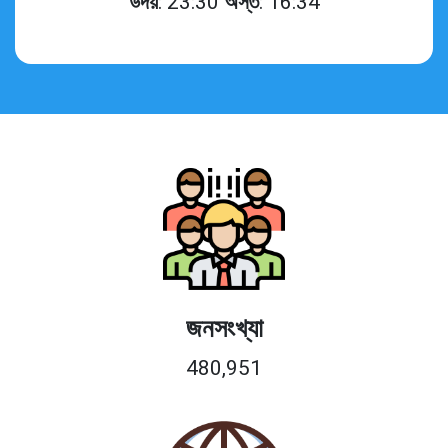
উদয়
: 23:30
অস্ত
: 16:34
জনসংখ্যা
480,951