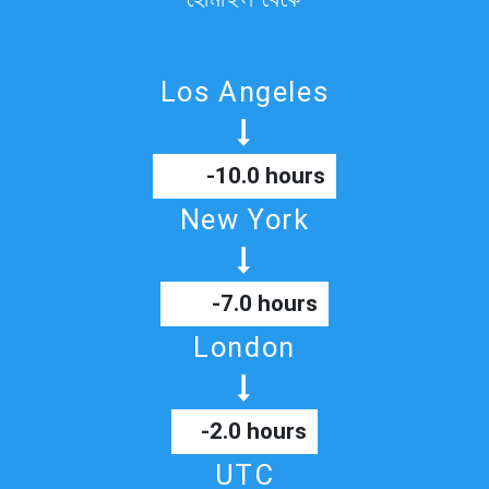
Los Angeles
-10.0 hours
New York
-7.0 hours
London
-2.0 hours
UTC