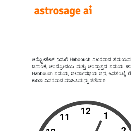
ಆಸ್ಟ್ರೋಸೇಜ್ ನಿಮಗೆ Habbouch ನಿಖರವಾದ ಸಮಯವನ್ನು ತ
ದಿನಾಂಕ, ಚಂದ್ರೋದಯ ಮತ್ತು ಚಂದ್ರಾಸ್ತದ ಸಮಯ ಹಾ
Habbouch ಸಮಯ, ದೀರ್ಘಾವಧಿಯ ದಿನ, ಜನಸಂಖ್ಯೆ, ರ
ಕುರಿತು ವಿವರವಾದ ಮಾಹಿತಿಯನ್ನು ಪಡೆಯಿರಿ.
12
1
11
2