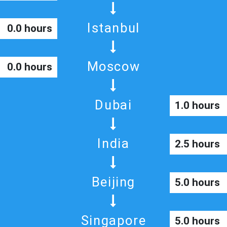
Istanbul
0.0 hours
Moscow
0.0 hours
Dubai
1.0 hours
India
2.5 hours
Beijing
5.0 hours
Singapore
5.0 hours