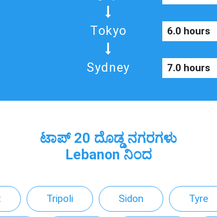
Tokyo
6.0 hours
Sydney
7.0 hours
ಟಾಪ್ 20 ದೊಡ್ಡ ನಗರಗಳು
Lebanon ನಿಂದ
t
Tripoli
Sidon
Tyre