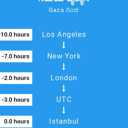
Gaza ನಿಂದ
Los Angeles
-10.0 hours
New York
-7.0 hours
London
-2.0 hours
UTC
-3.0 hours
Istanbul
0.0 hours