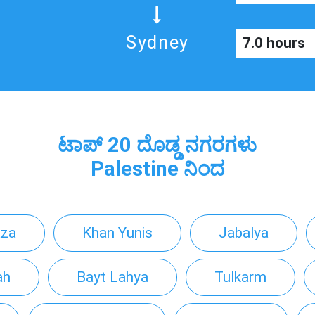
Sydney
7.0 hours
ಟಾಪ್ 20 ದೊಡ್ಡ ನಗರಗಳು
Palestine ನಿಂದ
za
Khan Yunis
Jabalya
ah
Bayt Lahya
Tulkarm