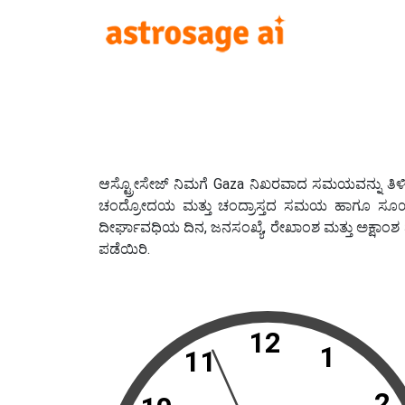
ಆಸ್ಟ್ರೋಸೇಜ್ ನಿಮಗೆ Gaza ನಿಖರವಾದ ಸಮಯವನ್ನು ತಿಳಿಸು
ಚಂದ್ರೋದಯ ಮತ್ತು ಚಂದ್ರಾಸ್ತದ ಸಮಯ ಹಾಗೂ ಸೂರ್
ದೀರ್ಘಾವಧಿಯ ದಿನ, ಜನಸಂಖ್ಯೆ, ರೇಖಾಂಶ ಮತ್ತು ಅಕ್ಷ
ಪಡೆಯಿರಿ.
12
1
11
2