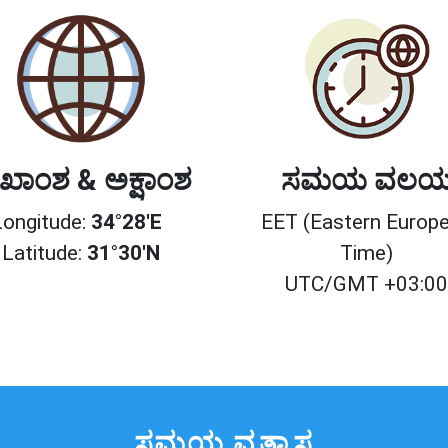
ಖಾಂಶ & ಅಕ್ಷಾಂಶ
ಸಮಯ ವಲ
Longitude:
34°28'E
EET (Eastern Europ
Latitude:
31°30'N
Time)
UTC/GMT +03:0
ಸಮಯ ವ್ಯತ್ಯಾಸ