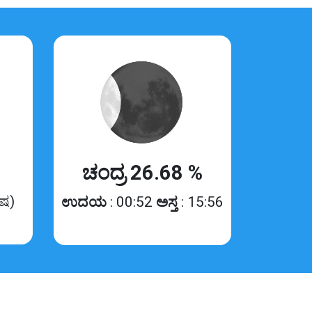
ಚಂದ್ರ 26.68 %
ಿಷ)
ಉದಯ
: 00:52
ಅಸ್ತ
: 15:56