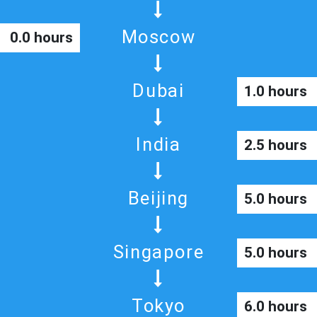
Moscow
0.0 hours
Dubai
1.0 hours
India
2.5 hours
Beijing
5.0 hours
Singapore
5.0 hours
Tokyo
6.0 hours