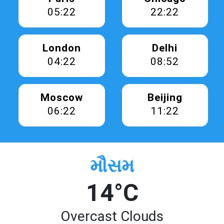
05:23
22:23
London
Delhi
04:23
08:53
Moscow
Beijing
06:23
11:23
મૌસમ
14°C
Overcast Clouds