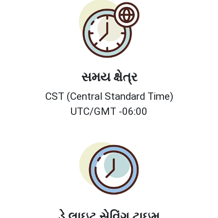
સમય ક્ષેત્ર
CST (Central Standard Time)
UTC/GMT -06:00
ડે લાઇટ સેવિંગ ટાઇમ