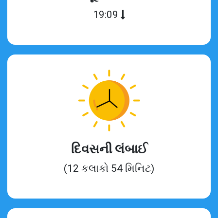
19:09
દિવસની લંબાઈ
(12 કલાકો 54 મિનિટ)