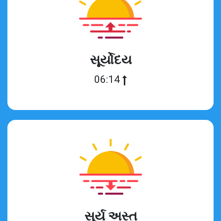
સૂર્યોદય
06:14
સૂર્ય અસ્ત