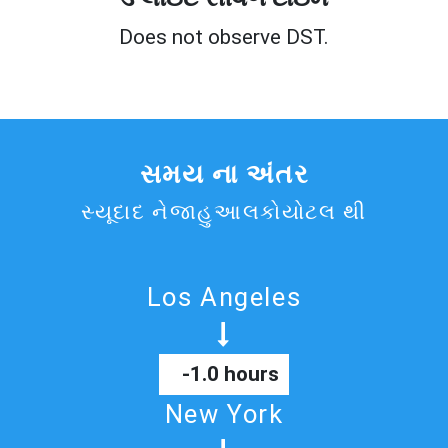
Does not observe DST.
સમય ના અંતર
સ્યૂદાદ નેજાહુઆલકોયોટલ થી
Los Angeles
-1.0 hours
New York