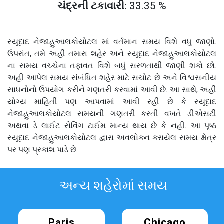
ચંદ્રની ટકાવારી:
33.35 %
સ્યૂદાદ નેજાહુઆલકોયોટલ માં વર્તમાન સમય વિશે વધુ જાણો.
ઉપરાંત, તમે અહીં તમારા શહેર અને સ્યૂદાદ નેજાહુઆલકોયોટલ
ના સમય વચ્ચેના તફાવત વિશે બધું સરળતાથી જાણી શકો છો.
અહીં આપેલ સમય સંબંધિત શહેર માટે સચોટ છે અને વિશ્વસનીય
સાધનોનો ઉપયોગ કરીને ગણતરી કરવામાં આવી છે. આ સાથે, અહીં
યોગ્ય માહિતી પણ આપવામાં આવી રહી છે કે સ્યૂદાદ
નેજાહુઆલકોયોટલ સમયની ગણતરી કરતી વખતે ડીએસટી
અથવા ડે લાઈટ સેવિંગ ટાઈમ માન્ય થાય છે કે નહીં. આ પૃષ્ઠ
સ્યૂદાદ નેજાહુઆલકોયોટલ દ્વારા અવલોકન કરાયેલ સમય ક્ષેત્ર
પર પણ પ્રકાશ પાડે છે.
અન્ય શહેરોમાં સમય
Paris
Chicago