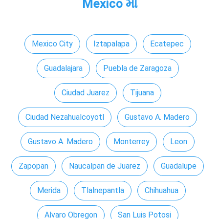
Mexico માં
Mexico City
Iztapalapa
Ecatepec
Guadalajara
Puebla de Zaragoza
Ciudad Juarez
Tijuana
Ciudad Nezahualcoyotl
Gustavo A. Madero
Gustavo A. Madero
Monterrey
Leon
Zapopan
Naucalpan de Juarez
Guadalupe
Merida
Tlalnepantla
Chihuahua
Alvaro Obregon
San Luis Potosi