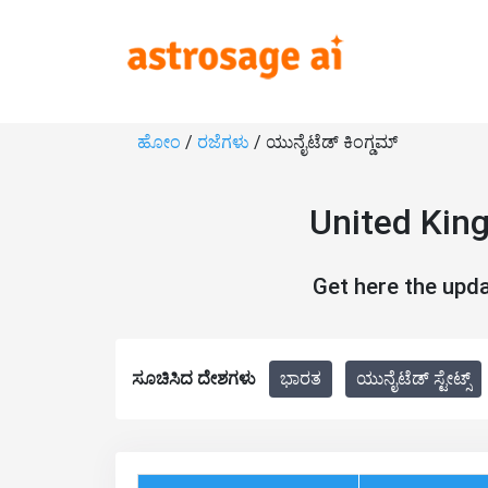
ಹೋಂ
/
ರಜೆಗಳು
/ ಯುನೈಟೆಡ್ ಕಿಂಗ್ಡಮ್
United Kin
Get here the upd
ಸೂಚಿಸಿದ ದೇಶಗಳು
ಭಾರತ
ಯುನೈಟೆಡ್ ಸ್ಟೇಟ್ಸ್