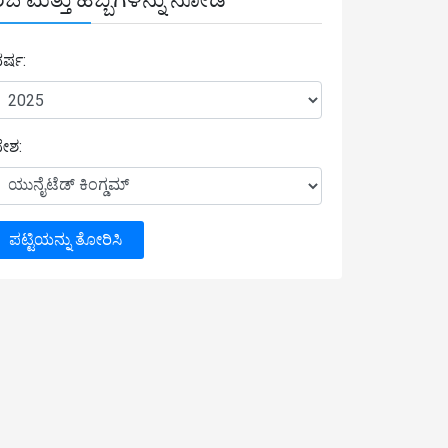
ರ್ಷ:
ೇಶ:
ಪಟ್ಟಿಯನ್ನು ತೋರಿಸಿ