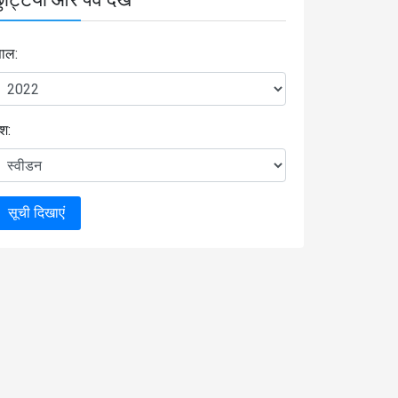
ाल:
ेश:
सूची दिखाएं