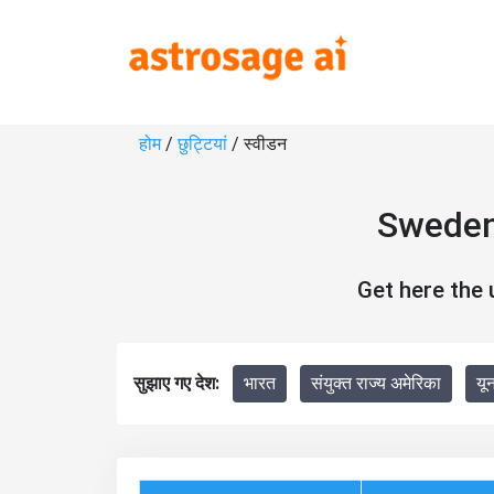
होम
/
छुट्टियां
/ स्वीडन
Sweden
Get here the
सुझाए गए देश:
भारत
संयुक्त राज्य अमेरिका
यू