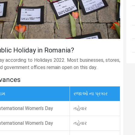
ublic Holiday in Romania?
day according to Holidays 2022. Most businesses, stores,
and government offices remain open on this day.
rvances
ામ
રજાઓ ના પ્રકાર
nternational Women’s Day
તહેવાર
nternational Women’s Day
તહેવાર