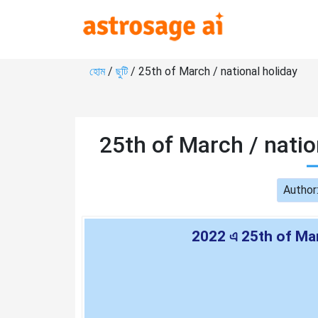
হোম
/
ছুটি
/ 25th of March / national holiday
25th of March / natio
Author
2022 এ 25th of Mar