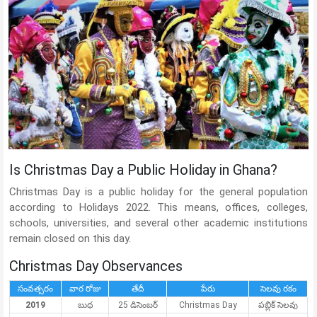
Is Christmas Day a Public Holiday in Ghana?
Christmas Day is a public holiday for the general population
according to Holidays 2022. This means, offices, colleges,
schools, universities, and several other academic institutions
remain closed on this day.
Christmas Day Observances
సంవత్సరం
వార రోజు
తేదీ
పేరు
సెలవు రకం
2019
బుధ
25 డిసెంబర్
Christmas Day
పబ్లిక్ సెలవు