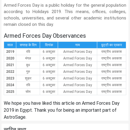
Armed Forces Day is a public holiday for the general population
according to Holidays 2019. This means, offices, colleges,
schools, universities, and several other academic institutions
remain closed on this day.
Armed Forces Day Observances
साल
सप्ताह के दिन
दिनांक
नाम
छुट्टी का प्रकार
2019
रवि
6 अक्टूबर
Armed Forces Day
राष्ट्रीय अवकाश
2020
मंगल
6 अक्टूबर
Armed Forces Day
राष्ट्रीय अवकाश
2021
बुध
6 अक्टूबर
Armed Forces Day
राष्ट्रीय अवकाश
2022
गुरु
6 अक्टूबर
Armed Forces Day
राष्ट्रीय अवकाश
2023
शुक्र
6 अक्टूबर
Armed Forces Day
राष्ट्रीय अवकाश
2024
रवि
6 अक्टूबर
Armed Forces Day
राष्ट्रीय अवकाश
2025
सोम
6 अक्टूबर
Armed Forces Day
राष्ट्रीय अवकाश
We hope you have liked this article on Armed Forces Day
2019 in Egypt. Thank you for being an important part of
AstroSage.
त्वरित तथ्य