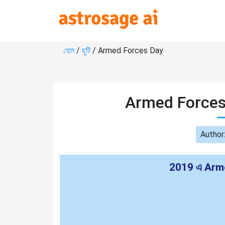
হোম
/
ছুটি
/ Armed Forces Day
Armed Forces
Author
2019 এ Arm